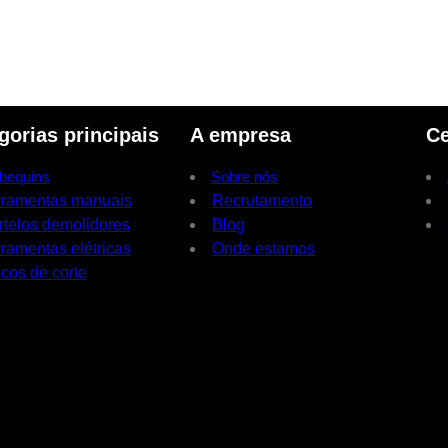
gorias principais
A empresa
Ce
bequins
Sobre nós
rramentas manuais
Recrutamento
rtelos demolidores
Blog
ramentas elétricas
Onde estamos
cos de corte