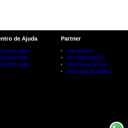
ntro de Ajuda
Partner
Apoio ao Cliente
Seja vendedor
Regulamento
Anuncie connosco
A minha conta
Seja nosso parceiro
Perguntas frequentes