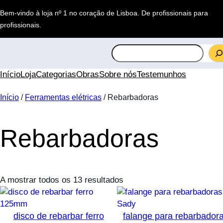
Saltar
Bem-vindo à loja nº 1 no coração de Lisboa.
De profissionais para
para
profissionais
.
o
conteúdo
S
e
a
Início
Loja
Categorias
Obras
Sobre nós
Testemunhos
r
c
Início
/
Ferramentas elétricas
/ Rebarbadoras
h
Rebarbadoras
A mostrar todos os 13 resultados
disco de rebarbar ferro
falange para rebarbador