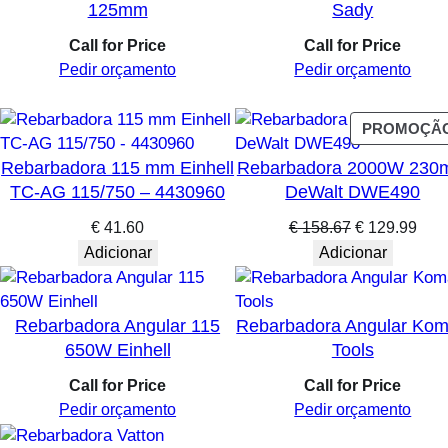
125mm
Sady
Call for Price
Call for Price
Pedir orçamento
Pedir orçamento
PROMOÇÃ
Rebarbadora 115 mm Einhell
Rebarbadora 2000W 23
TC-AG 115/750 – 4430960
DeWalt DWE490
O
O
€
41.60
€
158.67
€
129.99
preço
preç
Adicionar
Adicionar
original
atua
era:
é:
€ 158.67.
€ 12
Rebarbadora Angular 115
Rebarbadora Angular Ko
650W Einhell
Tools
Call for Price
Call for Price
Pedir orçamento
Pedir orçamento