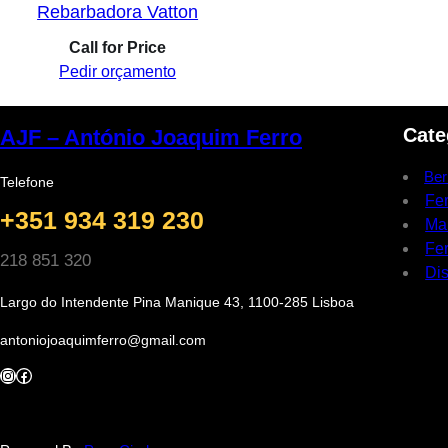
Rebarbadora Vatton
Call for Price
Pedir orçamento
Cate
AJF – António Joaquim Ferro
Ber
Telefone
Fe
+351 934 319 230
Ma
Fer
218 851 320
Dis
Largo do Intendente Pina Manique 43, 1100-285 Lisboa
antoniojoaquimferro@gmail.com
Instagram
Facebook