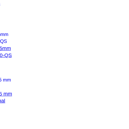
5
15mm
10-QS
15 mm
al