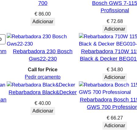
700
Bosch GWS 7-11
Profissional
€
86.00
€
72.68
Adicionar
Adicionar
PRODUTO
O
EM
0mm
Rebarbadora 230 Bosch
Rebarbadora 710W 1
PROMOÇÃO
Gws22-230
Black & Decker BEG0
Call for Price
€
34.80
o
Pedir orçamento
Adicionar
l
Rebarbadora Black&Decker
9.99.
man
Rebarbadora Bosch 1
€
40.00
GWS 700 Profession
Adicionar
€
66.27
Adicionar