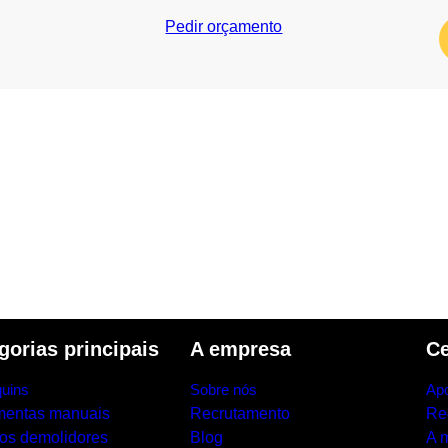
Pedir orçamento
gorias principais
A empresa
Ce
uins
Sobre nós
Apo
mentas manuais
Recrutamento
Re
los demolidores
Blog
A 