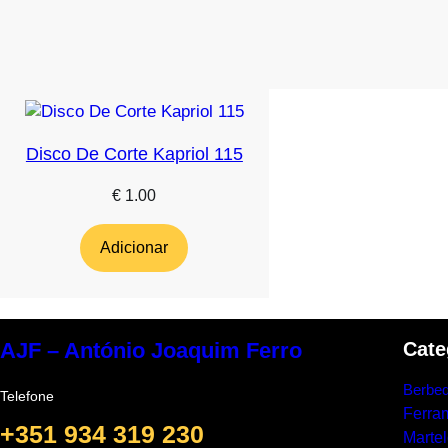
Disco De Corte Kapriol 115
€
1.00
Adicionar
Cate
AJF – António Joaquim Ferro
Berbeq
Telefone
Ferra
+351 934 319 230
Marte