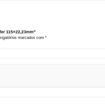
acfer 115×22,23mm”
rigatórios marcados com
*