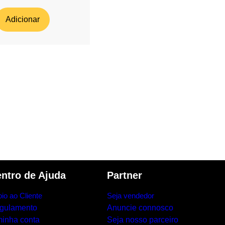
Adicionar
ntro de Ajuda
Partner
io ao Cliente
Seja vendedor
gulamento
Anuncie connosco
minha conta
Seja nosso parceiro