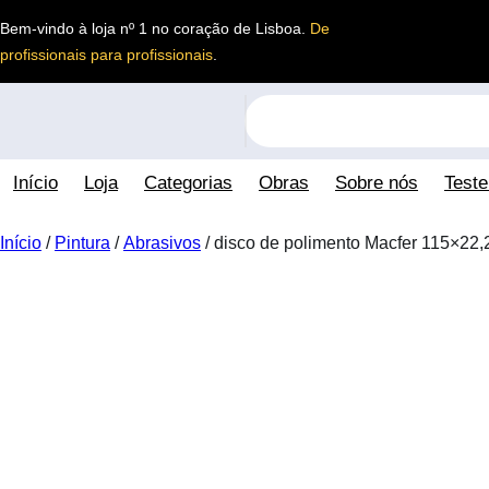
Saltar
Bem-vindo à loja nº 1 no coração de Lisboa.
De
para
profissionais para profissionais
.
o
conteúdo
S
e
a
Início
Loja
Categorias
Obras
Sobre nós
Test
r
c
h
Início
/
Pintura
/
Abrasivos
/ disco de polimento Macfer 115×2