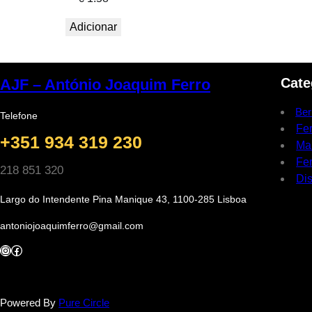
Adicionar
Cate
AJF – António Joaquim Ferro
Ber
Telefone
Fe
+351 934 319 230
Ma
Fer
218 851 320
Dis
Largo do Intendente Pina Manique 43, 1100-285 Lisboa
antoniojoaquimferro@gmail.com
Instagram
Facebook
Powered By
Pure Circle