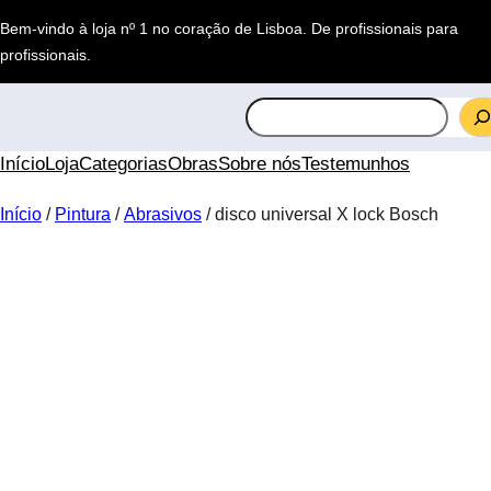
Saltar
Bem-vindo à loja nº 1 no coração de Lisboa.
De profissionais para
para
profissionais
.
o
conteúdo
S
e
a
Início
Loja
Categorias
Obras
Sobre nós
Testemunhos
r
c
Início
/
Pintura
/
Abrasivos
/ disco universal X lock Bosch
h