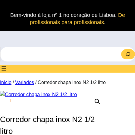
Saltar
para
Bem-vindo à loja nº 1 no coração de Lisboa.
De
o
profissionais para profissionais
.
conteúdo
S
e
a
r
c
Início
/
Variados
/ Corredor chapa inox N2 1/2 litro
h
Corredor chapa inox N2 1/2
litro