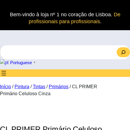
Saltar
para
Bem-vindo à loja nº 1 no coração de Lisboa.
De
o
profissionais para profissionais
.
conteúdo
S
e
a
Portuguese
▼
r
c
h
Início
/
Pintura
/
Tintas
/
Primários
/ CL PRIMER
Primário Celuloso Cinza
CL PRIMER Primário Celuloso