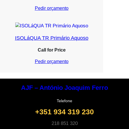
Pedir orçamento
ISOLáQUA TR Primário Aquoso
Call for Price
Pedir orçamento
AJF – António Joaquim Ferro
Telefone
+351 934 319 230
218 851 320