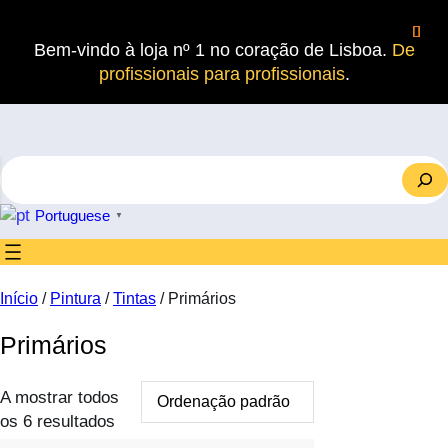
Saltar
para
Bem-vindo à loja nº 1 no coração de Lisboa.
De
o
profissionais para profissionais
.
conteúdo
S
e
a
Portuguese
▼
r
c
h
Início
/
Pintura
/
Tintas
/ Primários
Primários
A mostrar todos
os 6 resultados