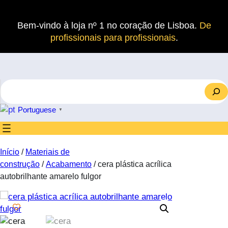
Saltar
para
Bem-vindo à loja nº 1 no coração de Lisboa.
De
o
profissionais para profissionais
.
conteúdo
S
e
a
Portuguese
▼
r
c
h
Início
/
Materiais de
construção
/
Acabamento
/ cera plástica acrílica
autobrilhante amarelo fulgor