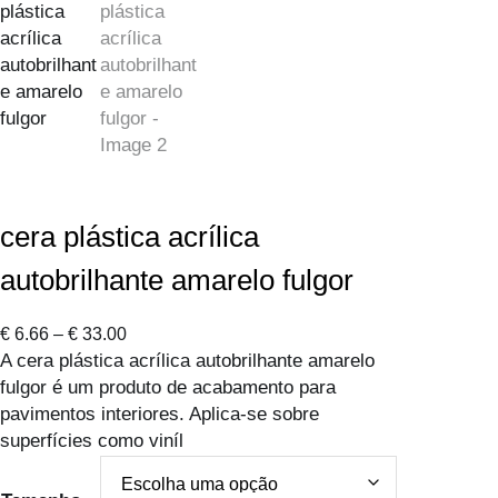
cera plástica acrílica
autobrilhante amarelo fulgor
P
€
6.66
–
€
33.00
A cera plástica acrílica autobrilhante amarelo
r
fulgor é um produto de acabamento para
i
pavimentos interiores. Aplica-se sobre
c
superfícies como viníl
e
r
a