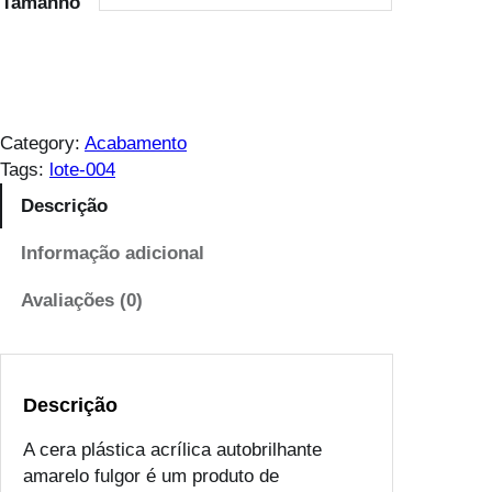
Tamanho
n
g
e
:
€
Category:
Acabamento
Tags:
lote-004
6
Descrição
.
6
Informação adicional
6
t
Avaliações (0)
h
r
o
u
Descrição
g
h
A cera plástica acrílica autobrilhante
€
amarelo fulgor é um produto de