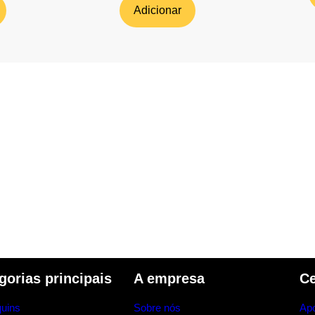
Adicionar
gorias principais
A empresa
Ce
uins
Sobre nós
Apo