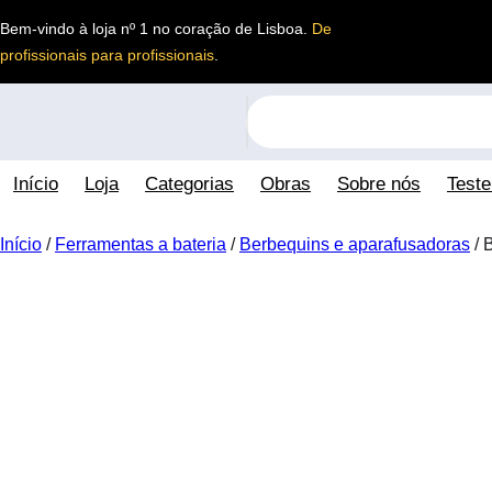
Saltar
Bem-vindo à loja nº 1 no coração de Lisboa.
De
para
profissionais para profissionais
.
o
conteúdo
S
e
a
Início
Loja
Categorias
Obras
Sobre nós
Test
r
c
h
Início
/
Ferramentas a bateria
/
Berbequins e aparafusadoras
/ 