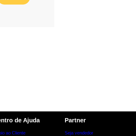
ntro de Ajuda
Partner
io ao Cliente
Seja vendedor