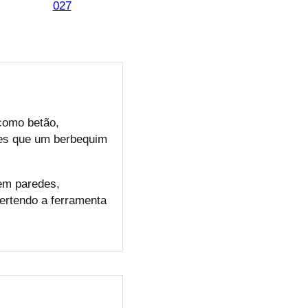
027
 como betão,
ies que um berbequim
 em paredes,
ertendo a ferramenta