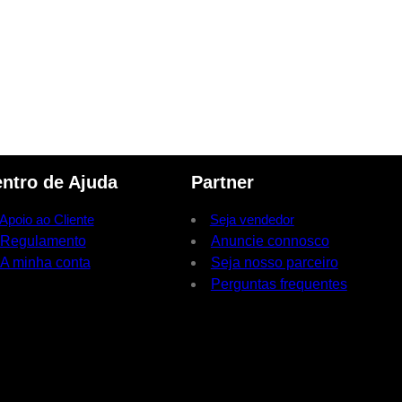
ntro de Ajuda
Partner
Apoio ao Cliente
Seja vendedor
Regulamento
Anuncie connosco
A minha conta
Seja nosso parceiro
Perguntas frequentes