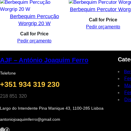
Berbequim Percutor Worg
Berbequim Percução
Call for Price
Worgrip 20 W
Pedir orçamento
Call for Price
Pedir orçamento
Cate
AJF – António Joaquim Ferro
Ber
Telefone
Fe
+351 934 319 230
Ma
Fer
218 851 320
Dis
Largo do Intendente Pina Manique 43, 1100-285 Lisboa
antoniojoaquimferro@gmail.com
Instagram
Facebook