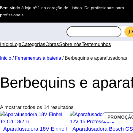
Saltar
Bem-vindo à loja nº 1 no coração de Lisboa.
De profissionais para
para
profissionais
.
o
conteúdo
S
e
a
Início
Loja
Categorias
Obras
Sobre nós
Testemunhos
r
c
Início
/
Ferramentas a bateria
/ Berbequins e aparafusadoras
h
Berbequins e apara
A mostrar todos os 14 resultados
PROMOÇÃ
Aparafusadora 18V Einhell
Aparafusadora Bosch G