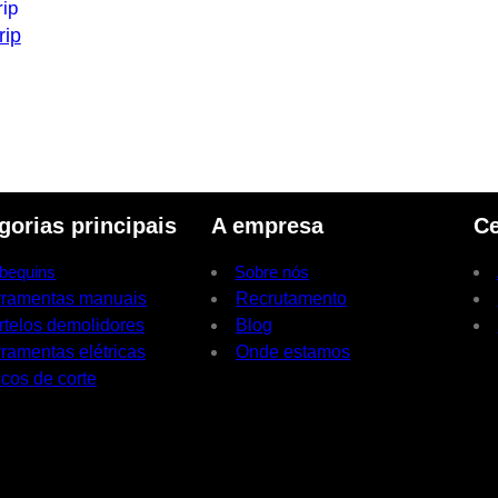
rip
gorias principais
A empresa
Ce
bequins
Sobre nós
rramentas manuais
Recrutamento
rtelos demolidores
Blog
ramentas elétricas
Onde estamos
cos de corte