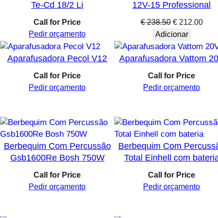
Te-Cd 18/2 Li
12V-15 Professional
O
O
Call for Price
€
238.50
€
212.00
preço
preç
Pedir orçamento
Adicionar
original
atua
era:
é:
Aparafusadora Pecol V12
Aparafusadora Vattom 2
€ 238.50.
€ 21
Call for Price
Call for Price
Pedir orçamento
Pedir orçamento
Berbequim Com Percussão
Berbequim Com Percuss
Gsb1600Re Bosh 750W
Total Einhell com bateri
Call for Price
Call for Price
Pedir orçamento
Pedir orçamento