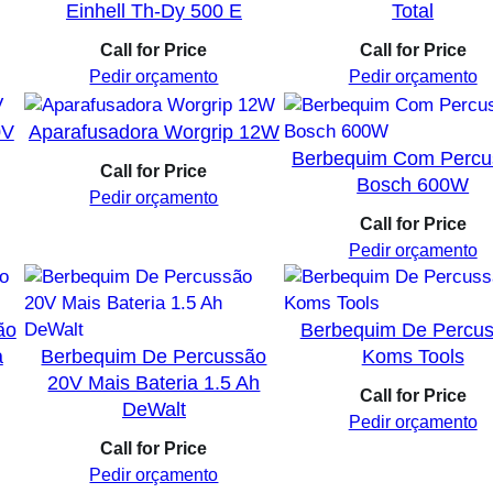
Einhell Th-Dy 500 E
Total
Call for Price
Call for Price
o
Pedir orçamento
Pedir orçamento
l
0V
Aparafusadora Worgrip 12W
2.00.
Berbequim Com Percu
Call for Price
Bosch 600W
Pedir orçamento
Call for Price
Pedir orçamento
ão
Berbequim De Percu
a
Berbequim De Percussão
Koms Tools
20V Mais Bateria 1.5 Ah
Call for Price
DeWalt
Pedir orçamento
Call for Price
Pedir orçamento