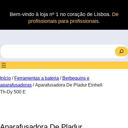
Saltar
para
Bem-vindo à loja nº 1 no coração de Lisboa.
De
o
profissionais para profissionais
.
conteúdo
S
e
a
r
c
Início
/
Ferramentas a bateria
/
Berbequins e
h
aparafusadoras
/ Aparafusadora De Pladur Einhell
Th-Dy 500 E
Aparafusadora De Pladur