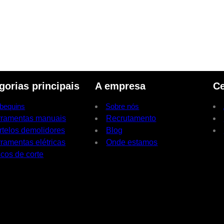
gorias principais
A empresa
Ce
bequins
Sobre nós
rramentas manuais
Recrutamento
rtelos demolidores
Blog
ramentas elétricas
Onde estamos
cos de corte