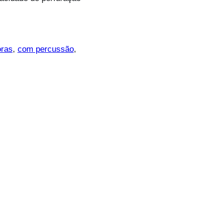
oras
, 
com percussão
, 