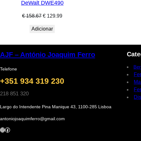
DeWalt DWE490
O
O
€
158.67
€
129.99
preço
preço
Adicionar
original
atual
era:
é:
€ 158.67.
€ 129.99.
Cate
AJF – António Joaquim Ferro
Ber
Telefone
Fe
+351 934 319 230
Ma
Fer
218 851 320
Dis
Largo do Intendente Pina Manique 43, 1100-285 Lisboa
antoniojoaquimferro@gmail.com
Instagram
Facebook