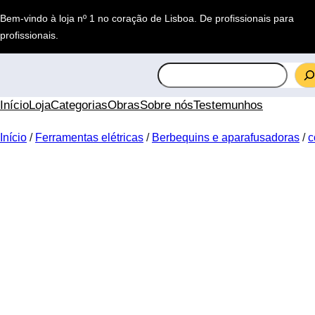
Saltar
Bem-vindo à loja nº 1 no coração de Lisboa.
De profissionais para
para
profissionais
.
o
conteúdo
S
e
a
Início
Loja
Categorias
Obras
Sobre nós
Testemunhos
r
c
Início
/
Ferramentas elétricas
/
Berbequins e aparafusadoras
/
c
h