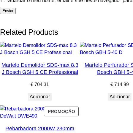
Guardar o meu nome, email e site neste navegador para
Related Products
Martelo Demolidor SDS-max 8,3
Martelo Perfurado
J Bosch GSH 5 CE Professional
Bosch GBH 5-
€
704.31
€
714.99
Adicionar
Adicionar
PRODUTO
PROMOÇÃO
EM
PROMOÇÃO
Rebarbadora 2000W 230mm