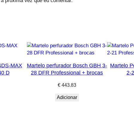
 a próxima vez que eu comentar.
n
a
l
r SDS-MAX
Martelo perfurador Bosch GBH 3-
Martelo 
40 D
28 DFR Professional + brocas
2-2
€
443.83
Adicionar