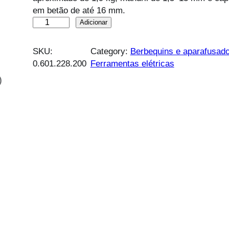
em betão de até 16 mm.
Q
Adicionar
u
a
SKU:
Category:
Berbequins e aparafusad
n
0.601.228.200
Ferramentas elétricas
t
)
i
d
a
d
e
d
e
B
e
r
b
e