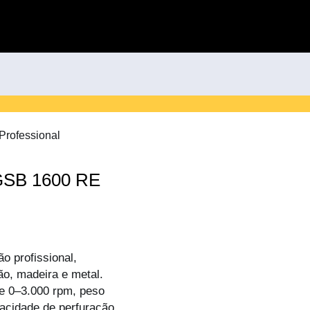
rofessional
GSB 1600 RE
 profissional,
ão, madeira e metal.
e 0–3.000 rpm, peso
acidade de perfuração