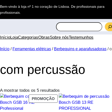
Saltar
Bem-vindo à loja nº 1 no coração de Lisboa.
De profissionais para
para
profissionais
.
o
conteúdo
S
e
a
Início
Loja
Categorias
Obras
Sobre nós
Testemunhos
r
c
Início
/
Ferramentas elétricas
/
Berbequins e aparafusadoras
/ 
h
com percussão
A mostrar todos os 5 resultados
PRODUTO
PROMOÇÃO
EM
PROMOÇÃO