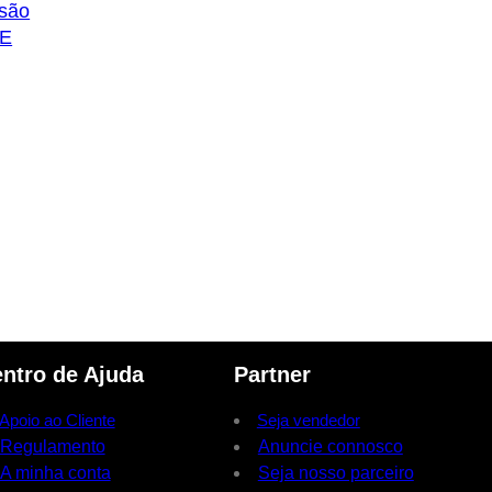
são
RE
ntro de Ajuda
Partner
Apoio ao Cliente
Seja vendedor
Regulamento
Anuncie connosco
A minha conta
Seja nosso parceiro