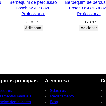
o
Berbequim de percussão
Berbequim de percus
Bosch GSB 16 RE
Bosch GSB 1600 
Professional
Professional
€
182.76
€
123.97
Adicionar
Adicionar
gorias principais
A empresa
Ce
bequins
Sobre nós
rramentas manuais
Recrutamento
rtelos demolidores
Blog