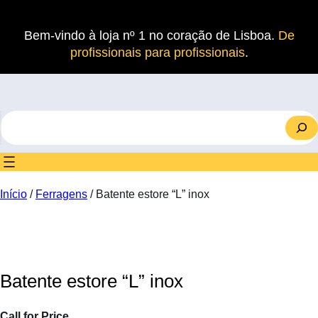
Saltar
para
Bem-vindo à loja nº 1 no coração de Lisboa.
De
o
profissionais para profissionais
.
conteúdo
S
e
a
r
c
Início
/
Ferragens
/ Batente estore “L” inox
h
Batente estore “L” inox
Call for Price