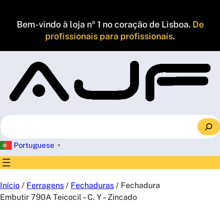
Saltar
para
Bem-vindo à loja nº 1 no coração de Lisboa.
De
o
profissionais para profissionais
.
conteúdo
S
e
a
Portuguese
▼
r
c
h
Início
/
Ferragens
/
Fechaduras
/ Fechadura
Embutir 790A Teicocil – C. Y – Zincado