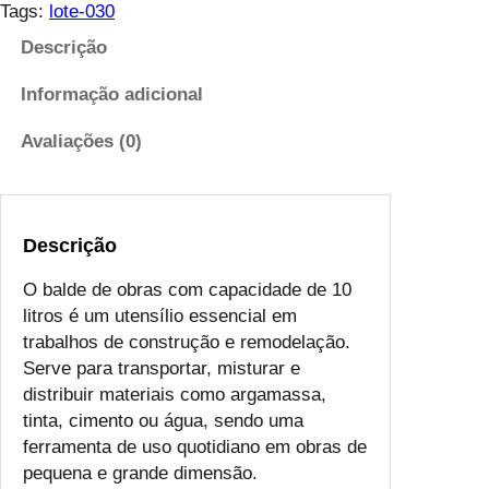
4
t
Tags:
lote-030
8
i
Descrição
t
d
h
a
Informação adicional
r
d
o
e
Avaliações (0)
u
d
g
e
h
B
€
Descrição
a
l
O balde de obras com capacidade de 10
2
d
litros é um utensílio essencial em
.
e
trabalhos de construção e remodelação.
0
o
Serve para transportar, misturar e
4
b
distribuir materiais como argamassa,
r
tinta, cimento ou água, sendo uma
a
ferramenta de uso quotidiano em obras de
s
pequena e grande dimensão.