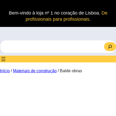
Saltar
para
Bem-vindo à loja nº 1 no coração de Lisboa.
De
o
profissionais para profissionais
.
conteúdo
S
e
a
r
c
Início
/
Materiais de construção
/ Balde obras
h