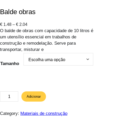
Balde obras
P
€
1.48
–
€
2.04
O balde de obras com capacidade de 10 litros é
r
um utensílio essencial em trabalhos de
i
construção e remodelação. Serve para
c
transportar, misturar e
e
r
a
Tamanho
n
g
e
:
€
Q
Adicionar
u
1
a
.
n
Category:
Materiais de construção