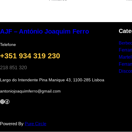
Cate
AJF – António Joaquim Ferro
Berbeq
Telefone
Ferra
+351 934 319 230
Marte
Ferram
218 851 320
Discos
Largo do Intendente Pina Manique 43, 1100-285 Lisboa
antoniojoaquimferro@gmail.com
Instagram
Facebook
Powered By
Pure Circle