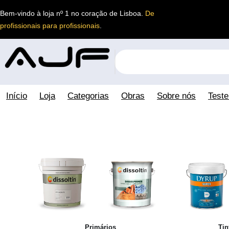
Saltar
Bem-vindo à loja nº 1 no coração de Lisboa.
De
para
profissionais para profissionais
.
o
conteúdo
S
e
a
r
Início
Loja
Categorias
Obras
Sobre nós
Test
c
h
Primários
Tin