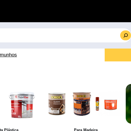
emunhos
ta Plástica
Para Madeira