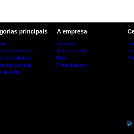
gorias principais
A empresa
Ce
uins
Sobre nós
Apo
mentas manuais
Recrutamento
Re
los demolidores
Blog
A 
entas elétricas
Onde estamos
 de corte