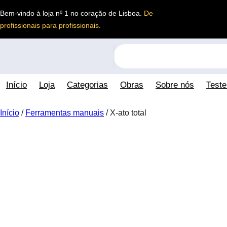
Saltar
Bem-vindo à loja nº 1 no coração de Lisboa.
De
para
profissionais para profissionais
.
o
conteúdo
S
e
a
Início
Loja
Categorias
Obras
Sobre nós
Test
r
c
h
Início
/
Ferramentas manuais
/ X-ato total