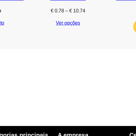
Price
e
€
0.78
–
€
10.74
range:
to
Ver opções
€ 0.78
through
€ 10.74
gorias principais
A empresa
Ce