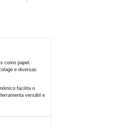
is como papel,
icolage e diversas
ómico facilita o
erramenta versátil e