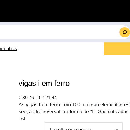
emunhos
vigas i em ferro
P
€
89.76
–
€
121.44
As vigas I em ferro com 100 mm são elementos est
r
secção transversal em forma de “I”. São utilizadas
i
est
c
e