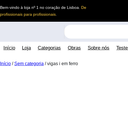
Saltar
Bem-vindo à loja nº 1 no coração de Lisboa.
De
para
profissionais para profissionais
.
o
conteúdo
S
e
a
Início
Loja
Categorias
Obras
Sobre nós
Test
r
c
h
Início
/
Sem categoria
/ vigas i em ferro