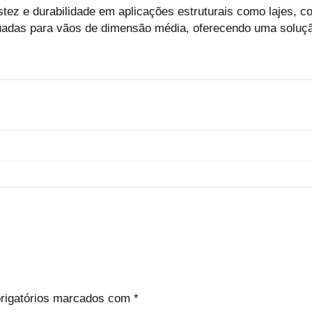
h
tez e durabilidade em aplicações estruturais como lajes, c
g
€
equadas para vãos de dimensão média, oferecendo uma soluçã
a
s
1
i
2
e
1
m
.
f
4
e
4
r
r
o
rigatórios marcados com
*