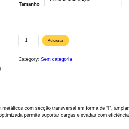
r
Tamanho
a
n
g
e
:
Q
Adicionar
€
u
a
8
n
Category:
Sem categoria
9
t
)
.
i
7
d
6
a
t
d
h
e
r
d
s metálicos com secção transversal em forma de “I”, ampla
o
e
 optimizada permite suportar cargas elevadas com eficiência
u
v
g
i