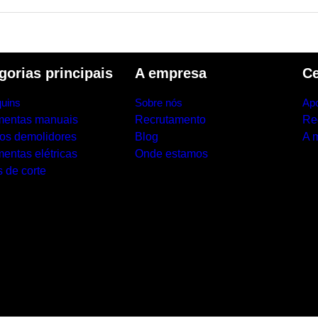
gorias principais
A empresa
Ce
uins
Sobre nós
Apo
mentas manuais
Recrutamento
Re
los demolidores
Blog
A 
entas elétricas
Onde estamos
 de corte