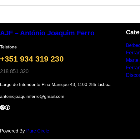
Cate
AJF – António Joaquim Ferro
Berbeq
Telefone
Ferra
+351 934 319 230
Marte
Ferram
218 851 320
Discos
Largo do Intendente Pina Manique 43, 1100-285 Lisboa
antoniojoaquimferro@gmail.com
Instagram
Facebook
Powered By
Pure Circle