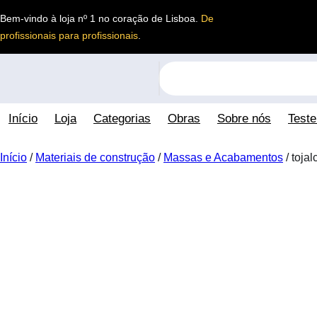
Saltar
Bem-vindo à loja nº 1 no coração de Lisboa.
De
para
profissionais para profissionais
.
o
conteúdo
S
e
a
Início
Loja
Categorias
Obras
Sobre nós
Test
r
c
h
Início
/
Materiais de construção
/
Massas e Acabamentos
/ toja