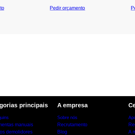
to
Pedir orçamento
P
gorias principais
A empresa
Ce
uins
Sobre nós
Apo
mentas manuais
Recrutamento
Re
los demolidores
Blog
A 