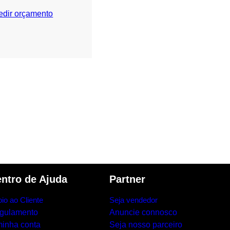
edir orçamento
ntro de Ajuda
Partner
io ao Cliente
Seja vendedor
gulamento
Anuncie connosco
minha conta
Seja nosso parceiro