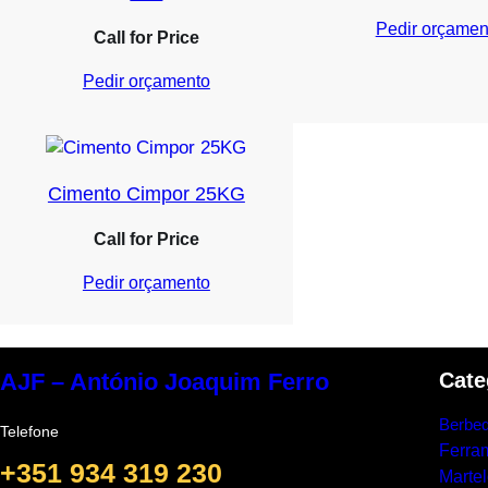
Pedir orçamen
Call for Price
Pedir orçamento
Cimento Cimpor 25KG
Call for Price
Pedir orçamento
Cate
AJF – António Joaquim Ferro
Berbeq
Telefone
Ferra
+351 934 319 230
Marte