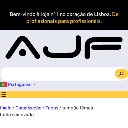
Saltar
para
Bem-vindo à loja nº 1 no coração de Lisboa.
De
o
profissionais para profissionais
.
conteúdo
S
e
a
Portuguese
▼
r
c
h
Início
/
Canalização
/
Tubos
/ tampão fêmea
latão sextavado