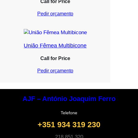
Call for Price
Pedir orçamento
União Fêmea Multibicone
Call for Price
Pedir orçamento
AJF – António Joaquim Ferro
Telefone
+351 934 319 230
218 851 320