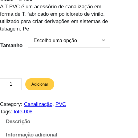
A T PVC é um acessório de canalização em
r
forma de T, fabricado em policloreto de vinilo,
i
utilizado para criar derivações em sistemas de
c
tubagem. Pe
e
r
a
Tamanho
n
g
e
:
€
Q
Adicionar
u
1
a
.
n
Category:
Canalização
, 
PVC
5
t
Tags:
lote-008
8
i
Descrição
t
d
h
a
Informação adicional