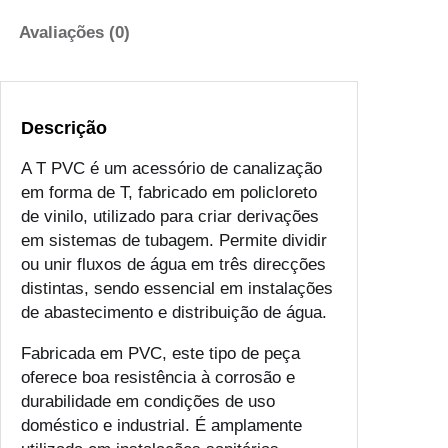
r
d
o
e
Avaliações (0)
u
d
g
e
h
T
€
Descrição
P
V
A T PVC é um acessório de canalização
4
C
em forma de T, fabricado em policloreto
.
de vinilo, utilizado para criar derivações
6
em sistemas de tubagem. Permite dividir
6
ou unir fluxos de água em três direcções
distintas, sendo essencial em instalações
de abastecimento e distribuição de água.
Fabricada em PVC, este tipo de peça
oferece boa resistência à corrosão e
durabilidade em condições de uso
doméstico e industrial. É amplamente