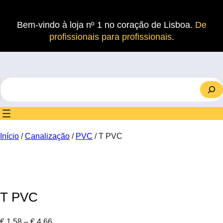
Saltar
para
Bem-vindo à loja nº 1 no coração de Lisboa.
De
o
profissionais para profissionais
.
conteúdo
S
e
a
r
c
Início
/
Canalização
/
PVC
/ T PVC
h
T PVC
P
€
1.58
–
€
4.66