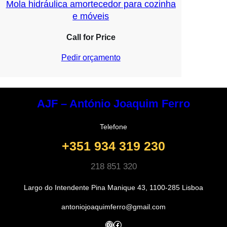
Mola hidráulica amortecedor para cozinha
e móveis
Call for Price
Pedir orçamento
AJF – António Joaquim Ferro
Telefone
+351 934 319 230
218 851 320
Largo do Intendente Pina Manique 43, 1100-285 Lisboa
antoniojoaquimferro@gmail.com
Instagram
Facebook