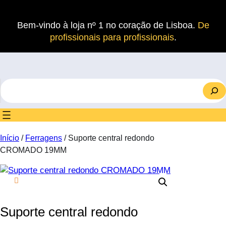
Saltar
para
Bem-vindo à loja nº 1 no coração de Lisboa.
De
o
profissionais para profissionais
.
conteúdo
S
e
a
r
c
Início
/
Ferragens
/ Suporte central redondo
h
CROMADO 19MM
Suporte central redondo