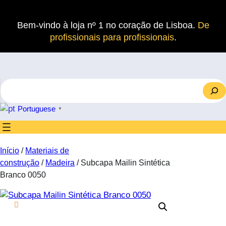
Saltar
para
Bem-vindo à loja nº 1 no coração de Lisboa.
De
o
profissionais para profissionais
.
conteúdo
S
e
a
Portuguese
▼
r
c
h
Início
/
Materiais de
construção
/
Madeira
/ Subcapa Mailin Sintética
Branco 0050