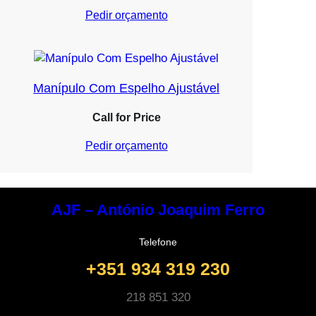
Pedir orçamento
Manípulo Com Espelho Ajustável
Call for Price
Pedir orçamento
AJF – António Joaquim Ferro
Telefone
+351 934 319 230
218 851 320