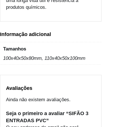
uma longa vida útil e resistência a
D
produtos químicos.
A
S
P
V
Informação adicional
C
Tamanhos
100x40x50x80mm, 110x40x50x100mm
Avaliações
Ainda não existem avaliações.
Seja o primeiro a avaliar “SIFÃO 3
ENTRADAS PVC”