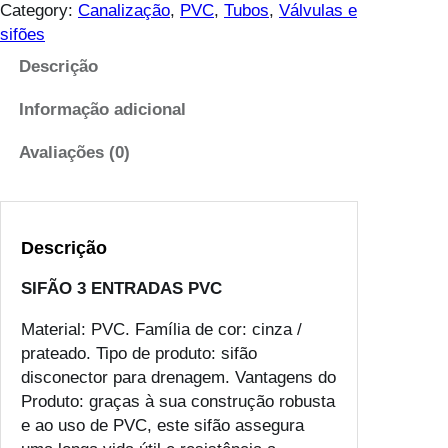
t
Category:
Canalização
, 
PVC
, 
Tubos
, 
Válvulas e
i
sifões
d
Descrição
a
d
Informação adicional
e
d
Avaliações (0)
e
S
I
Descrição
F
Ã
SIFÃO 3 ENTRADAS PVC
O
3
Material: PVC. Família de cor: cinza /
E
prateado. Tipo de produto: sifão
N
disconector para drenagem. Vantagens do
T
Produto: graças à sua construção robusta
R
e ao uso de PVC, este sifão assegura
A