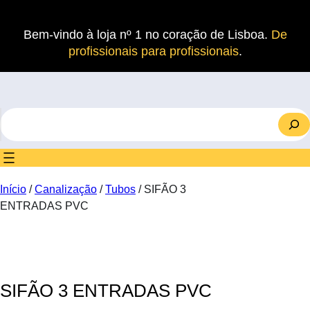
Saltar
para
Bem-vindo à loja nº 1 no coração de Lisboa.
De
o
profissionais para profissionais
.
conteúdo
S
e
a
r
c
Início
/
Canalização
/
Tubos
/ SIFÃO 3
h
ENTRADAS PVC
SIFÃO 3 ENTRADAS PVC