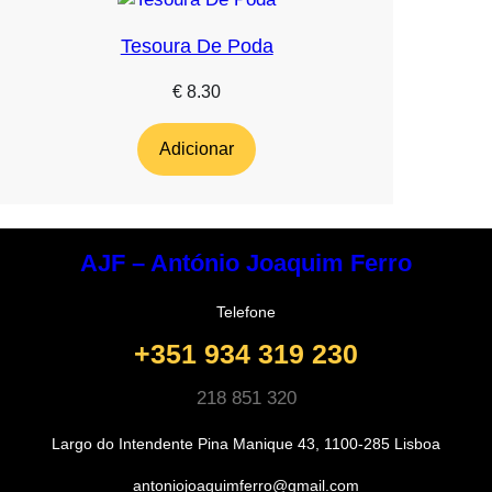
Tesoura De Poda
€
8.30
Adicionar
AJF – António Joaquim Ferro
Telefone
+351 934 319 230
218 851 320
Largo do Intendente Pina Manique 43, 1100-285 Lisboa
antoniojoaquimferro@gmail.com