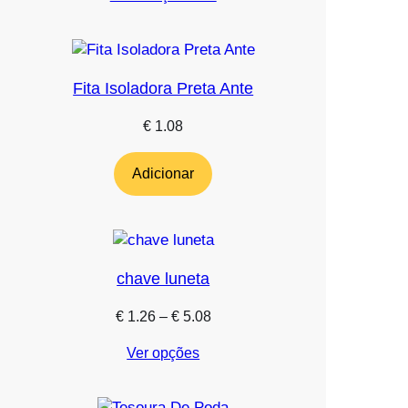
Fita Isoladora Preta Ante
€
1.08
Adicionar
chave luneta
Price
€
1.26
–
€
5.08
range:
Ver opções
€ 1.26
through
€ 5.08