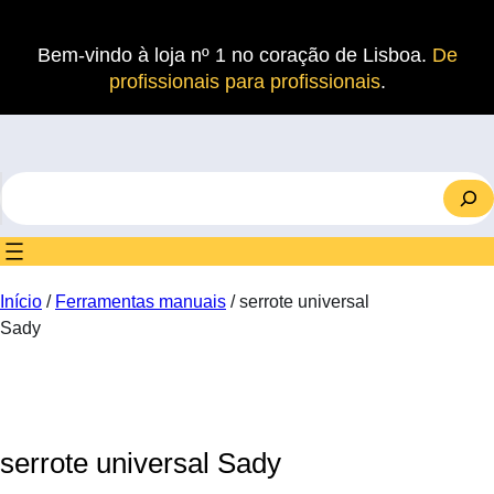
Saltar
para
Bem-vindo à loja nº 1 no coração de Lisboa.
De
o
profissionais para profissionais
.
conteúdo
S
e
a
r
c
Início
/
Ferramentas manuais
/ serrote universal
h
Sady
serrote universal Sady