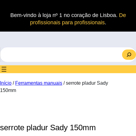
Saltar
para
Bem-vindo à loja nº 1 no coração de Lisboa.
De
o
profissionais para profissionais
.
conteúdo
S
e
a
r
c
Início
/
Ferramentas manuais
/ serrote pladur Sady
h
150mm
serrote pladur Sady 150mm