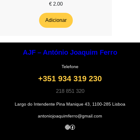
€
2.00
Adicionar
AJF – António Joaquim Ferro
Telefone
+351 934 319 230
218 851 320
Largo do Intendente Pina Manique 43, 1100-285 Lisboa
antoniojoaquimferro@gmail.com
Instagram
Facebook