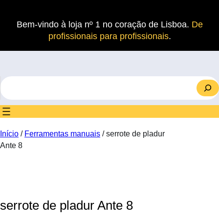
Saltar
para
Bem-vindo à loja nº 1 no coração de Lisboa.
De
o
profissionais para profissionais
.
conteúdo
S
e
a
r
c
Início
/
Ferramentas manuais
/ serrote de pladur
h
Ante 8
serrote de pladur Ante 8