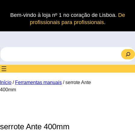
Saltar
para
Bem-vindo à loja nº 1 no coração de Lisboa.
De
o
profissionais para profissionais
.
conteúdo
S
e
a
r
c
Início
/
Ferramentas manuais
/ serrote Ante
h
400mm
serrote Ante 400mm