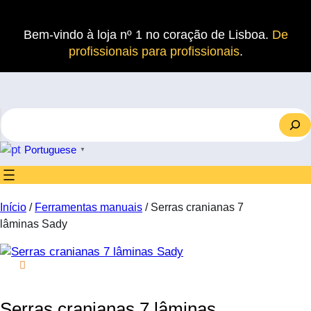
Saltar
para
Bem-vindo à loja nº 1 no coração de Lisboa.
De
o
profissionais para profissionais
.
conteúdo
S
e
a
Portuguese
▼
r
c
h
Início
/
Ferramentas manuais
/ Serras cranianas 7
lâminas Sady
Serras cranianas 7 lâminas