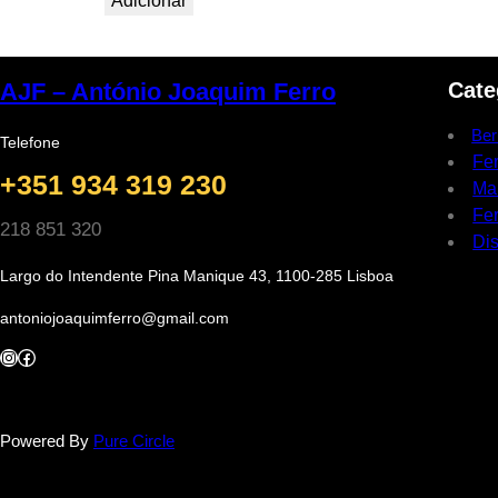
Adicionar
Cate
AJF – António Joaquim Ferro
Ber
Telefone
Fe
+351 934 319 230
Ma
Fer
218 851 320
Dis
Largo do Intendente Pina Manique 43, 1100-285 Lisboa
antoniojoaquimferro@gmail.com
Instagram
Facebook
Powered By
Pure Circle