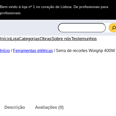
Saltar
Bem-vindo à loja nº 1 no coração de Lisboa.
De profissionais para
para
profissionais
.
o
conteúdo
S
e
a
Início
Loja
Categorias
Obras
Sobre nós
Testemunhos
r
c
Início
/
Ferramentas elétricas
/ Serra de recortes Worgrip 400W
h
Descrição
Avaliações (0)