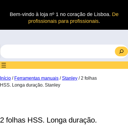
Saltar
para
Bem-vindo à loja nº 1 no coração de Lisboa.
De
o
profissionais para profissionais
.
conteúdo
S
e
a
r
c
Início
/
Ferramentas manuais
/
Stanley
/ 2 folhas
h
HSS. Longa duração. Stanley
2 folhas HSS. Longa duração.