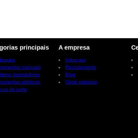
gorias principais
A empresa
Ce
bequins
Sobre nós
rramentas manuais
Recrutamento
rtelos demolidores
Blog
ramentas elétricas
Onde estamos
cos de corte