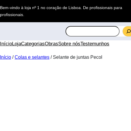
Saltar
Bem-vindo à loja nº 1 no coração de Lisboa.
De profissionais para
para
profissionais
.
o
conteúdo
S
e
a
Início
Loja
Categorias
Obras
Sobre nós
Testemunhos
r
c
Início
/
Colas e selantes
/ Selante de juntas Pecol
h