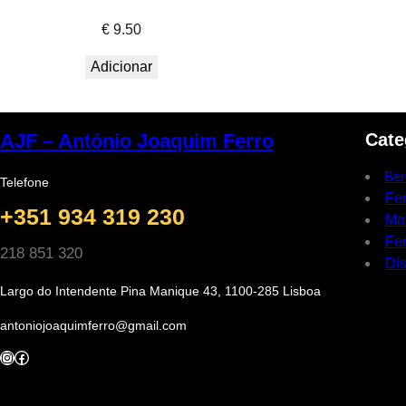
€
9.50
Adicionar
Cate
AJF – António Joaquim Ferro
Ber
Telefone
Fe
+351 934 319 230
Ma
Fer
218 851 320
Dis
Largo do Intendente Pina Manique 43, 1100-285 Lisboa
antoniojoaquimferro@gmail.com
Instagram
Facebook