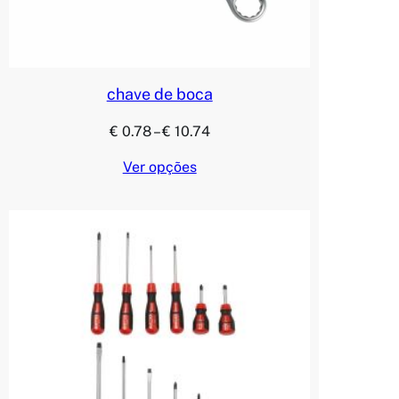
chave de boca
Price
€
0.78
–
€
10.74
range:
Ver opções
€ 0.78
through
€ 10.74