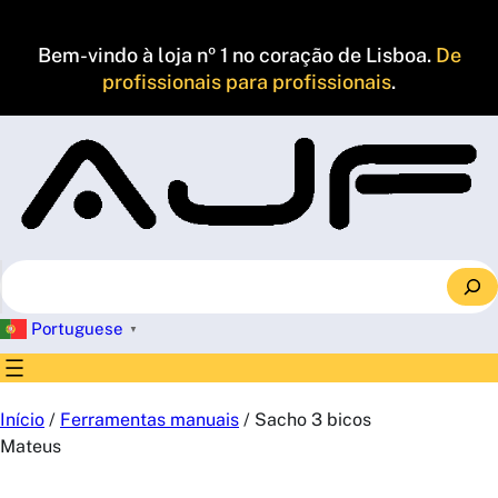
Saltar
para
Bem-vindo à loja nº 1 no coração de Lisboa.
De
o
profissionais para profissionais
.
conteúdo
S
e
a
Portuguese
▼
r
c
h
Início
/
Ferramentas manuais
/ Sacho 3 bicos
Mateus