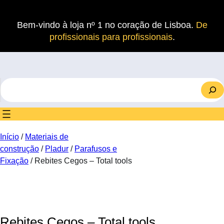
Saltar
para
Bem-vindo à loja nº 1 no coração de Lisboa.
De
o
profissionais para profissionais
.
conteúdo
S
e
a
r
c
Início
/
Materiais de
h
construção
/
Pladur
/
Parafusos e
Fixação
/ Rebites Cegos – Total tools
Rebites Cegos – Total tools