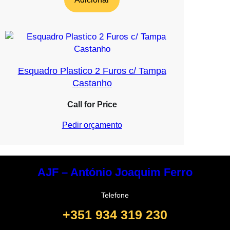
Esquadro Plastico 2 Furos c/ Tampa
Castanho
Call for Price
Pedir orçamento
AJF – António Joaquim Ferro
Telefone
+351 934 319 230