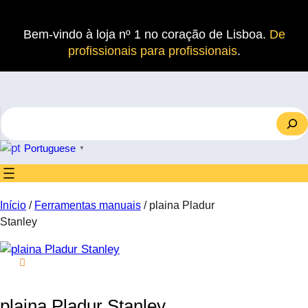
Saltar
para
Bem-vindo à loja nº 1 no coração de Lisboa.
De
o
profissionais para profissionais
.
conteúdo
S
e
a
Portuguese
▼
r
c
h
Início
/
Ferramentas manuais
/ plaina Pladur
Stanley
plaina Pladur Stanley