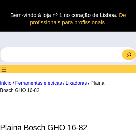
Saltar
para
Bem-vindo à loja nº 1 no coração de Lisboa.
De
o
profissionais para profissionais
.
conteúdo
S
e
a
r
c
Início
/
Ferramentas elétricas
/
Lixadoras
/ Plaina
h
Bosch GHO 16-82
Plaina Bosch GHO 16-82