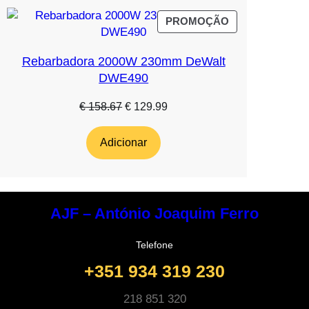
PRODUTO
PROMOÇÃO
EM
PROMOÇÃO
Rebarbadora 2000W 230mm DeWalt
DWE490
O
O
€
158.67
€
129.99
preço
preço
original
atual
Adicionar
era:
é:
€ 158.67.
€ 129.99.
AJF – António Joaquim Ferro
Telefone
+351 934 319 230
218 851 320