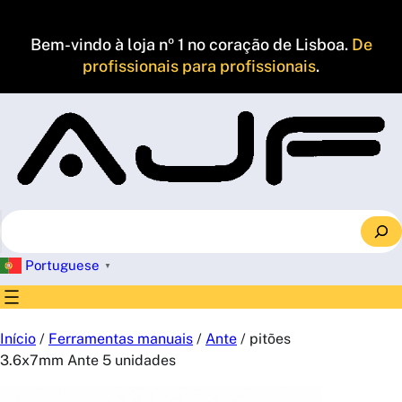
Saltar
para
Bem-vindo à loja nº 1 no coração de Lisboa.
De
o
profissionais para profissionais
.
conteúdo
S
e
a
Portuguese
▼
r
c
h
Início
/
Ferramentas manuais
/
Ante
/ pitões
3.6x7mm Ante 5 unidades