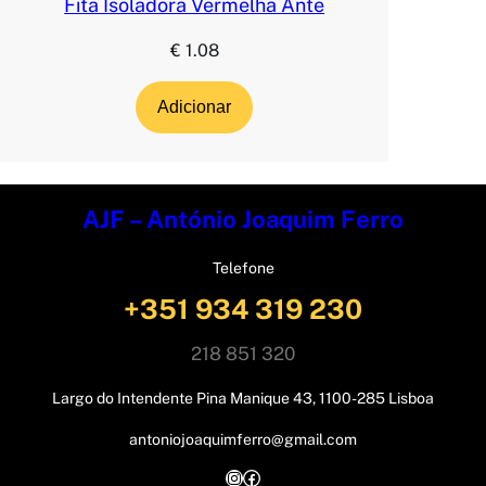
Fita Isoladora Vermelha Ante
€
1.08
Adicionar
AJF – António Joaquim Ferro
Telefone
+351 934 319 230
218 851 320
Largo do Intendente Pina Manique 43, 1100-285 Lisboa
antoniojoaquimferro@gmail.com
Instagram
Facebook