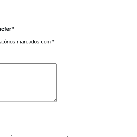
acfer”
atórios marcados com
*