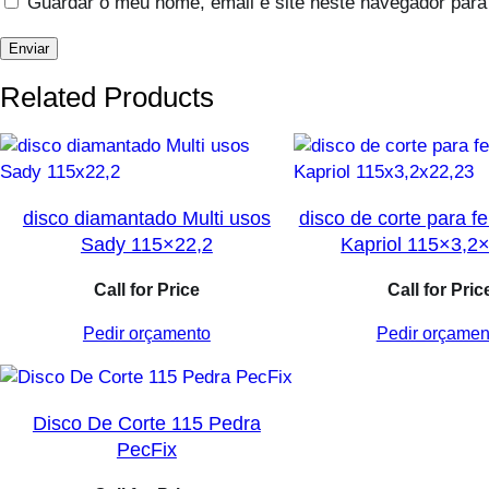
Guardar o meu nome, email e site neste navegador para
Related Products
disco diamantado Multi usos
disco de corte para fe
Sady 115×22,2
Kapriol 115×3,2
Call for Price
Call for Pric
Pedir orçamento
Pedir orçamen
Disco De Corte 115 Pedra
PecFix