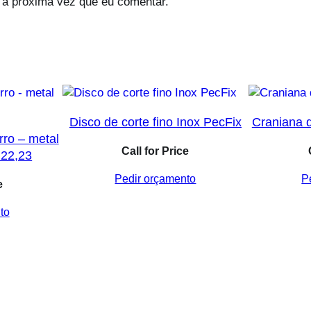
 a próxima vez que eu comentar.
Disco de corte fino Inox PecFix
Craniana 
rro – metal
Call for Price
×22,23
Pedir orçamento
P
e
to