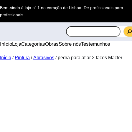
Saltar
Bem-vindo à loja nº 1 no coração de Lisboa.
De profissionais para
para
profissionais
.
o
conteúdo
S
e
a
Início
Loja
Categorias
Obras
Sobre nós
Testemunhos
r
c
Início
/
Pintura
/
Abrasivos
/ pedra para afiar 2 faces Macfer
h