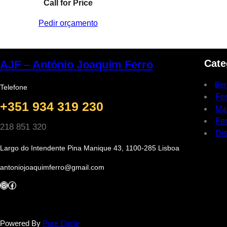
Call for Price
Pedir orçamento
Cate
AJF – António Joaquim Ferro
Ber
Telefone
Fe
+351 934 319 230
Ma
Fer
218 851 320
Dis
Largo do Intendente Pina Manique 43, 1100-285 Lisboa
antoniojoaquimferro@gmail.com
Instagram
Facebook
Powered By
Pure Circle