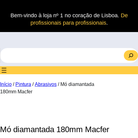
Saltar
para
Bem-vindo à loja nº 1 no coração de Lisboa.
De
o
profissionais para profissionais
.
conteúdo
S
e
a
r
c
Início
/
Pintura
/
Abrasivos
/ Mó diamantada
h
180mm Macfer
Mó diamantada 180mm Macfer