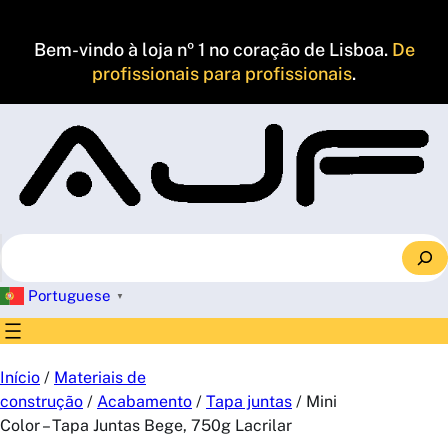
Saltar
para
Bem-vindo à loja nº 1 no coração de Lisboa.
De
o
profissionais para profissionais
.
conteúdo
S
e
a
Portuguese
▼
r
c
h
Início
/
Materiais de
construção
/
Acabamento
/
Tapa juntas
/ Mini
Color – Tapa Juntas Bege, 750g Lacrilar