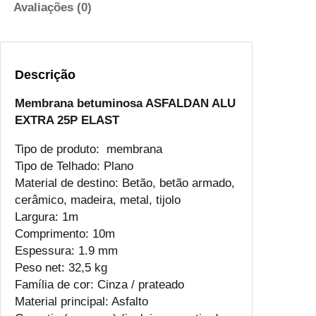
e
Avaliações (0)
d
e
M
Descrição
e
m
Membrana betuminosa ASFALDAN ALU
b
EXTRA 25P ELAST
r
a
Tipo de produto: membrana
n
Tipo de Telhado: Plano
a
Material de destino: Betão, betão armado,
b
cerâmico, madeira, metal, tijolo
e
Largura: 1m
t
Comprimento: 10m
u
Espessura: 1.9 mm
m
Peso net: 32,5 kg
i
Família de cor: Cinza / prateado
n
Material principal: Asfalto
o