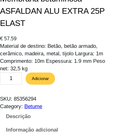
ASFALDAN ALU EXTRA 25P
ELAST
€
57.59
Material de destino: Betão, betão armado,
cerâmico, madeira, metal, tijolo Largura: 1m
Comprimento: 10m Espessura: 1.9 mm Peso
net: 32,5 kg
Q
Adicionar
u
a
n
SKU:
85356294
t
Category:
Betume
i
Descrição
d
a
Informação adicional
d