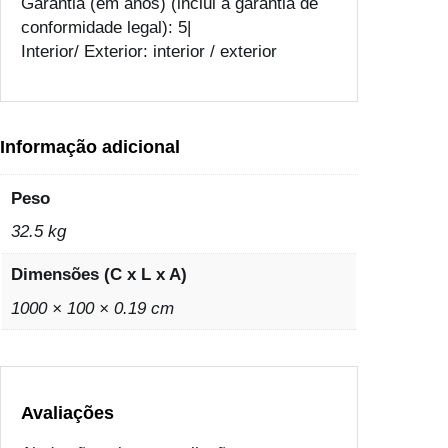
Garantia (em anos) (inclui a garantia de
s
conformidade legal): 5|
a
Interior/ Exterior: interior / exterior
A
S
F
A
Informação adicional
L
D
Peso
A
32.5 kg
N
A
Dimensões (C x L x A)
L
U
1000 × 100 × 0.19 cm
E
X
T
R
Avaliações
A