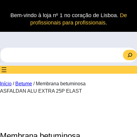
Saltar
para
Bem-vindo à loja nº 1 no coração de Lisboa.
De
o
profissionais para profissionais
.
conteúdo
S
e
a
r
c
Início
/
Betume
/ Membrana betuminosa
h
ASFALDAN ALU EXTRA 25P ELAST
Membrana betuminosa