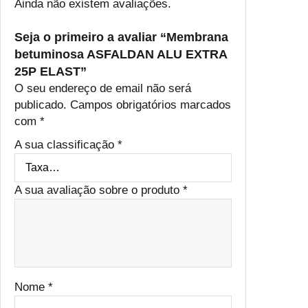
2
Ainda não existem avaliações.
5
P
Seja o primeiro a avaliar “Membrana
E
betuminosa ASFALDAN ALU EXTRA
L
25P ELAST”
A
O seu endereço de email não será
S
publicado.
Campos obrigatórios marcados
T
com
*
A sua classificação
*
A sua avaliação sobre o produto
*
Nome
*