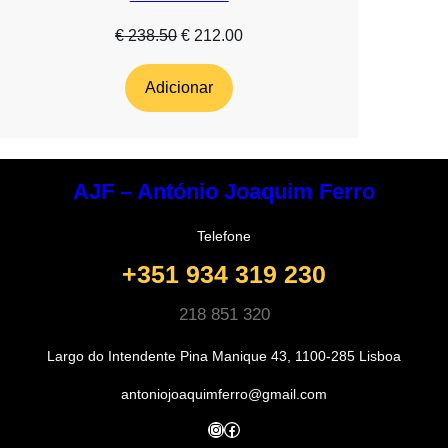
O
O
€
238.50
€
212.00
preço
preço
original
atual
Adicionar
era:
é:
€ 238.50.
€ 212.00.
AJF – António Joaquim Ferro
Telefone
+351 934 319 230
218 851 320
Largo do Intendente Pina Manique 43, 1100-285 Lisboa
antoniojoaquimferro@gmail.com
Instagram
Facebook