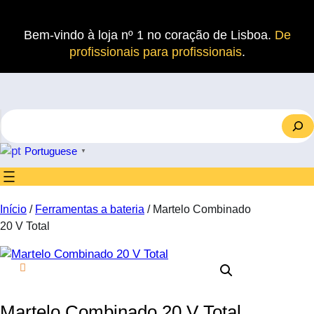
Saltar
para
Bem-vindo à loja nº 1 no coração de Lisboa.
De
o
profissionais para profissionais
.
conteúdo
S
e
a
Portuguese
▼
r
c
h
Início
/
Ferramentas a bateria
/ Martelo Combinado
20 V Total
Martelo Combinado 20 V Total