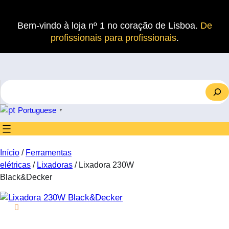
Saltar
para
Bem-vindo à loja nº 1 no coração de Lisboa.
De
o
profissionais para profissionais
.
conteúdo
S
e
a
Portuguese
▼
r
c
h
Início
/
Ferramentas
elétricas
/
Lixadoras
/ Lixadora 230W
Black&Decker