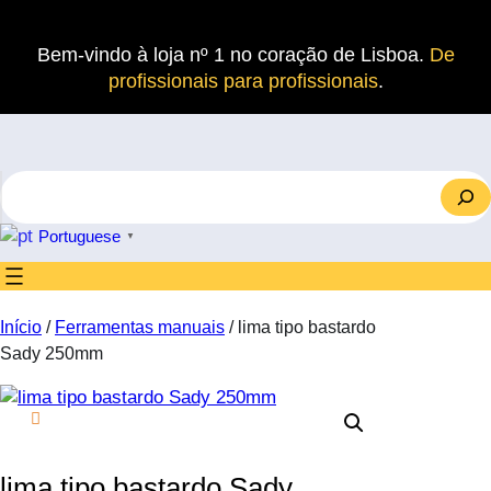
Saltar
para
Bem-vindo à loja nº 1 no coração de Lisboa.
De
o
profissionais para profissionais
.
conteúdo
S
e
a
Portuguese
▼
r
c
h
Início
/
Ferramentas manuais
/ lima tipo bastardo
Sady 250mm
lima tipo bastardo Sady