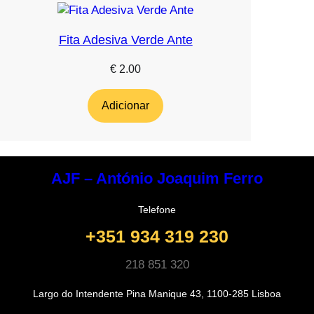
Fita Adesiva Verde Ante
€
2.00
Adicionar
AJF – António Joaquim Ferro
Telefone
+351 934 319 230
218 851 320
Largo do Intendente Pina Manique 43, 1100-285 Lisboa