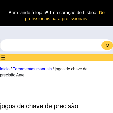
Saltar
para
Bem-vindo à loja nº 1 no coração de Lisboa.
De
o
profissionais para profissionais
.
conteúdo
S
e
a
r
c
Início
/
Ferramentas manuais
/ jogos de chave de
h
precisão Ante
jogos de chave de precisão