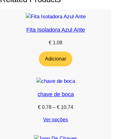
Fita Isoladora Azul Ante
€
1.08
Adicionar
chave de boca
Price
€
0.78
–
€
10.74
range:
Ver opções
€ 0.78
through
€ 10.74