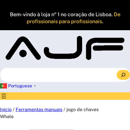
Saltar
para
Bem-vindo à loja nº 1 no coração de Lisboa.
De
o
profissionais para profissionais
.
conteúdo
S
e
a
Portuguese
▼
r
c
h
Início
/
Ferramentas manuais
/ jogo de chaves
Whale