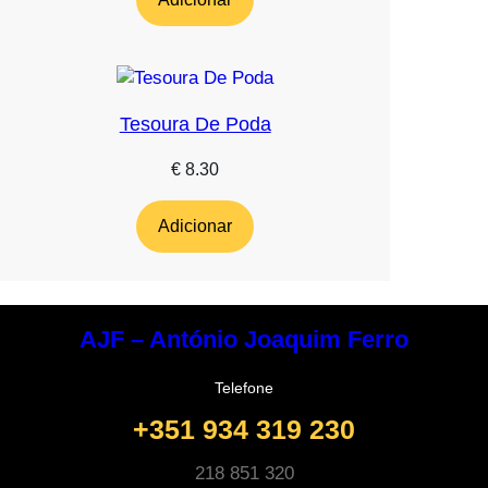
Tesoura De Poda
€
8.30
Adicionar
AJF – António Joaquim Ferro
Telefone
+351 934 319 230
218 851 320