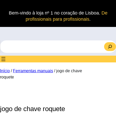
Saltar
para
Bem-vindo à loja nº 1 no coração de Lisboa.
De
o
profissionais para profissionais
.
conteúdo
S
e
a
r
c
Início
/
Ferramentas manuais
/ jogo de chave
h
roquete
jogo de chave roquete