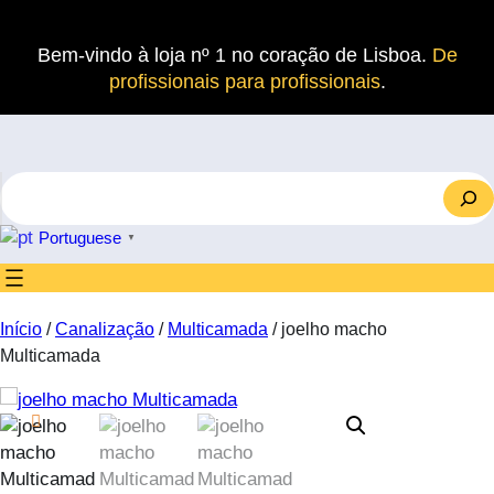
Saltar
para
Bem-vindo à loja nº 1 no coração de Lisboa.
De
o
profissionais para profissionais
.
conteúdo
S
e
a
Portuguese
▼
r
c
h
Início
/
Canalização
/
Multicamada
/ joelho macho
Multicamada