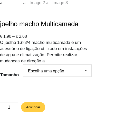
joelho macho Multicamada
P
€
1.90
–
€
2.68
O joelho 16×3/4 macho multicamada é um
r
acessório de ligação utilizado em instalações
i
de água e climatização. Permite realizar
c
mudanças de direção a
e
r
a
Tamanho
n
g
e
:
€
Q
Adicionar
u