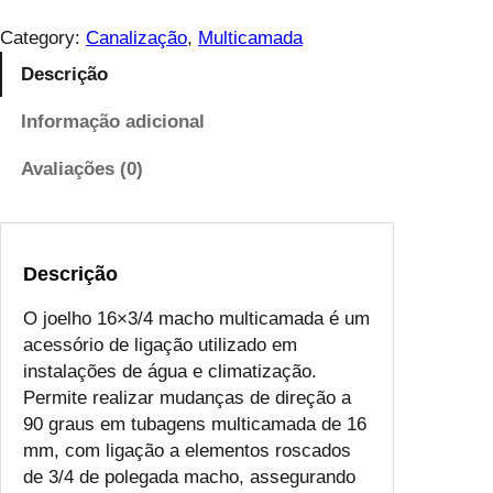
1
a
.
n
Category:
Canalização
, 
Multicamada
9
t
Descrição
0
i
t
d
Informação adicional
h
a
r
d
Avaliações (0)
o
e
u
d
g
e
h
Descrição
j
€
o
O joelho 16×3/4 macho multicamada é um
e
acessório de ligação utilizado em
2
l
instalações de água e climatização.
.
h
Permite realizar mudanças de direção a
6
o
90 graus em tubagens multicamada de 16
8
m
mm, com ligação a elementos roscados
a
de 3/4 de polegada macho, assegurando
c