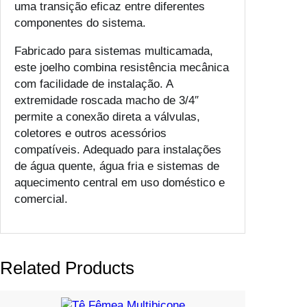
uma transição eficaz entre diferentes
h
componentes do sistema.
o
M
Fabricado para sistemas multicamada,
u
este joelho combina resistência mecânica
l
com facilidade de instalação. A
t
extremidade roscada macho de 3/4″
i
permite a conexão direta a válvulas,
c
coletores e outros acessórios
a
compatíveis. Adequado para instalações
m
de água quente, água fria e sistemas de
a
aquecimento central em uso doméstico e
d
comercial.
a
Related Products