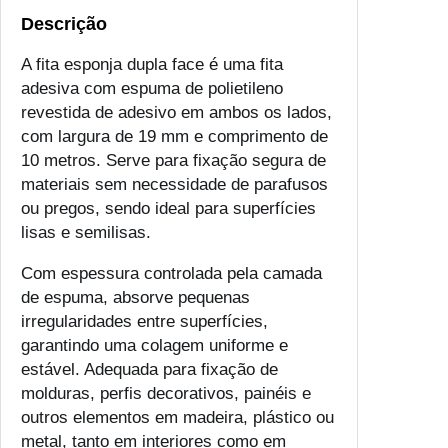
e
Descrição
F
A fita esponja dupla face é uma fita
i
adesiva com espuma de polietileno
t
revestida de adesivo em ambos os lados,
a
com largura de 19 mm e comprimento de
E
10 metros. Serve para fixação segura de
s
materiais sem necessidade de parafusos
p
ou pregos, sendo ideal para superfícies
o
lisas e semilisas.
n
j
Com espessura controlada pela camada
a
de espuma, absorve pequenas
D
irregularidades entre superfícies,
u
garantindo uma colagem uniforme e
p
estável. Adequada para fixação de
l
molduras, perfis decorativos, painéis e
a
outros elementos em madeira, plástico ou
F
metal, tanto em interiores como em