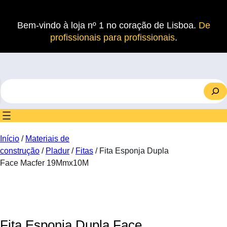
Saltar
para
Bem-vindo à loja nº 1 no coração de Lisboa.
De
o
profissionais para profissionais
.
conteúdo
S
e
a
r
c
Início
/
Materiais de
h
construção
/
Pladur
/
Fitas
/ Fita Esponja Dupla
Face Macfer 19Mmx10M
Fita Esponja Dupla Face