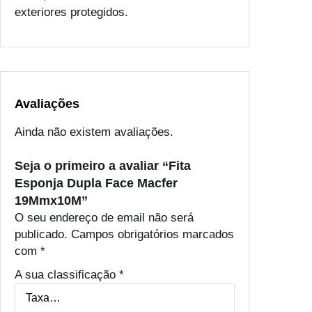
a
exteriores protegidos.
c
e
M
a
c
f
Avaliações
e
Ainda não existem avaliações.
r
1
Seja o primeiro a avaliar “Fita
9
Esponja Dupla Face Macfer
M
19Mmx10M”
m
O seu endereço de email não será
x
publicado.
Campos obrigatórios marcados
1
com
*
0
M
A sua classificação
*