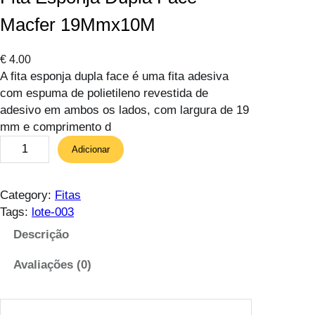
Macfer 19Mmx10M
€
4.00
A fita esponja dupla face é uma fita adesiva
com espuma de polietileno revestida de
adesivo em ambos os lados, com largura de 19
mm e comprimento d
Q
Adicionar
u
a
n
Category:
Fitas
t
Tags:
lote-003
i
Descrição
d
a
Avaliações (0)
d
e
d