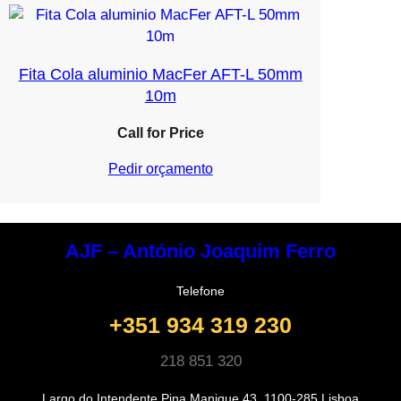
Fita Cola aluminio MacFer AFT-L 50mm
10m
Call for Price
Pedir orçamento
AJF – António Joaquim Ferro
Telefone
+351 934 319 230
218 851 320
Largo do Intendente Pina Manique 43, 1100-285 Lisboa