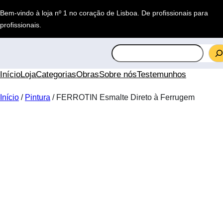
Saltar
Bem-vindo à loja nº 1 no coração de Lisboa.
De profissionais para
para
profissionais
.
o
conteúdo
S
e
a
Início
Loja
Categorias
Obras
Sobre nós
Testemunhos
r
c
Início
/
Pintura
/ FERROTIN Esmalte Direto à Ferrugem
h