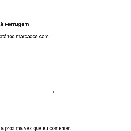
e
r
r
u
o à Ferrugem”
g
atórios marcados com
*
e
m
 a próxima vez que eu comentar.