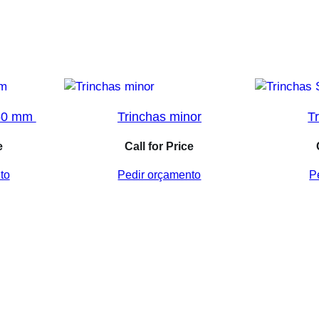
 50 mm
Trinchas minor
T
e
Call for Price
to
Pedir orçamento
P