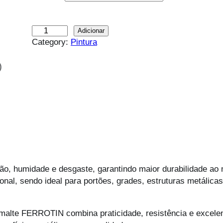
Q
Adicionar
Category:
Pintura
u
a
n
)
t
i
d
a
d
e
d
e
ão, humidade e desgaste, garantindo maior durabilidade ao 
F
nal, sendo ideal para portões, grades, estruturas metálicas
E
R
R
esmalte FERROTIN combina praticidade, resistência e excele
O