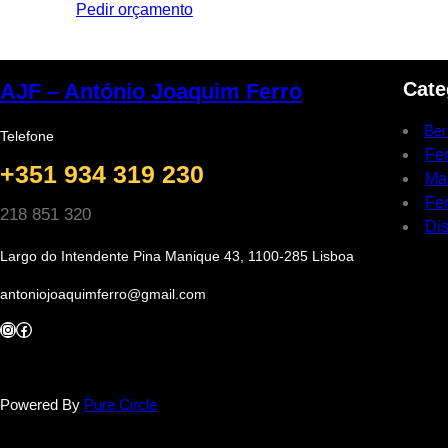
Pedir orçamento
Cate
AJF – António Joaquim Ferro
Ber
Telefone
Fe
+351 934 319 230
Ma
Fer
218 851 320
Dis
Largo do Intendente Pina Manique 43, 1100-285 Lisboa
antoniojoaquimferro@gmail.com
Instagram
Facebook
Powered By
Pure Circle